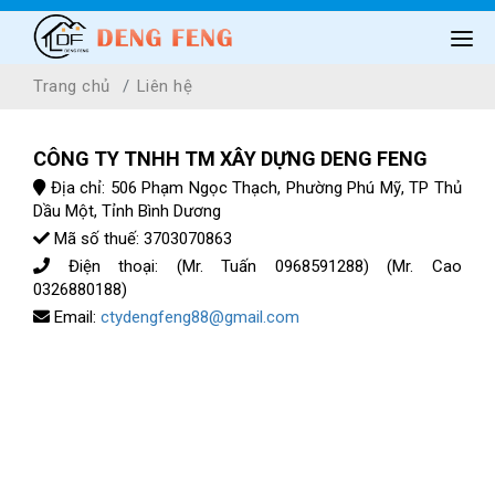
TRANG CHỦ
Trang chủ
Liên hệ
GIỚI THIỆU
CÔNG TY TNHH TM XÂY DỰNG DENG FENG
SẢN PHẨM
Địa chỉ: 506 Phạm Ngọc Thạch, Phường Phú Mỹ, TP Thủ
Dầu Một, Tỉnh Bình Dương
BẢNG GIÁ
Mã số thuế: 3703070863
TIN TỨC
Điện thoại: (Mr. Tuấn 0968591288) (Mr. Cao
0326880188)
LIÊN HỆ
Email:
ctydengfeng88@gmail.com