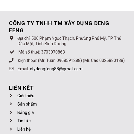
CÔNG TY TNHH TM XÂY DỰNG DENG
FENG
Địa chỉ: 506 Phạm Ngọc Thạch, Phường Phú Mỹ, TP Thủ
Dầu Một, Tỉnh Bình Dương
Mã số thuế: 3703070863
Điện thoại: (Mr. Tuấn 0968591288) (Mr. Cao 0326880188)
Email:
ctydengfeng88@gmail.com
LIÊN KẾT
Giới thiệu
Sản phẩm
Bảng giá
Tin tức
Liên hệ